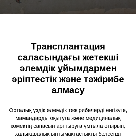
Трансплантация
саласындағы жетекші
әлемдік ұйымдармен
әріптестік және тәжірибе
алмасу
Орталық үздік әлемдік тәжірибелерді енгізуге,
мамандарды оқытуға және медициналық
көмектің сапасын арттыруға ұмтыла отырып,
халықаралық ынтымақтастықты белсенді