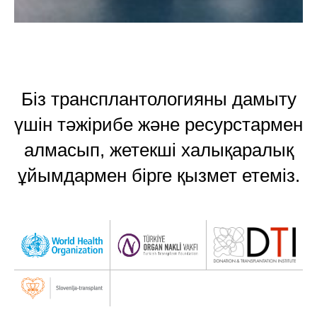
Біз трансплантологияны дамыту
үшін тәжірибе және ресурстармен
алмасып, жетекші халықаралық
ұйымдармен бірге қызмет етеміз.