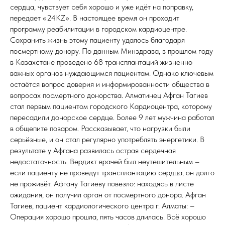
сердца, чувствует себя хорошо и уже идёт на поправку,
передает «24KZ». В настоящее время он проходит
программу реабилитации в городском кардиоцентре.
Сохранить жизнь этому пациенту удалось благодаря
посмертному донору. По данным Минздрава, в прошлом году
в Казахстане проведено 68 трансплантаций жизненно
важных органов нуждающимся пациентам. Однако ключевым
остаётся вопрос доверия и информированности общества в
вопросах посмертного донорства. Алматинец Афган Тагиев
стал первым пациентом городского Кардиоцентра, которому
пересадили донорское сердце. Более 9 лет мужчина работал
в общепите поваром. Рассказывает, что нагрузки были
серьёзные, и он стал регулярно употреблять энергетики. В
результате у Афгана развилась острая сердечная
недостаточность. Вердикт врачей был неутешительным –
если пациенту не проведут трансплантацию сердца, он долго
не проживёт. Афгану Тагиеву повезло: находясь в листе
ожидания, он получил орган от посмертного донора. Афган
Тагиев, пациент кардиологического центра г. Алматы: –
Операция хорошо прошла, пять часов длилась. Всё хорошо