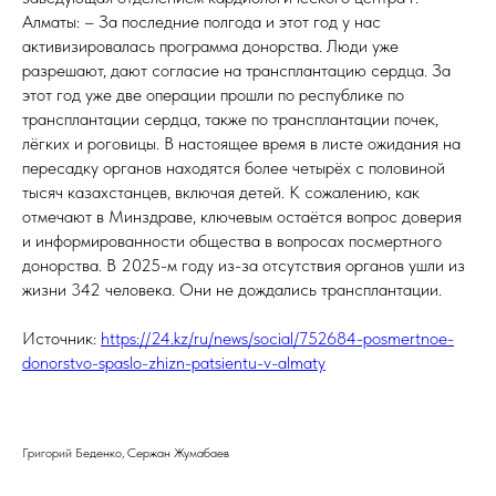
Алматы: – За последние полгода и этот год у нас
активизировалась программа донорства. Люди уже
разрешают, дают согласие на трансплантацию сердца. За
этот год уже две операции прошли по республике по
трансплантации сердца, также по трансплантации почек,
лёгких и роговицы. В настоящее время в листе ожидания на
пересадку органов находятся более четырёх с половиной
тысяч казахстанцев, включая детей. К сожалению, как
отмечают в Минздраве, ключевым остаётся вопрос доверия
и информированности общества в вопросах посмертного
донорства. В 2025-м году из-за отсутствия органов ушли из
жизни 342 человека. Они не дождались трансплантации.
Источник:
https://24.kz/ru/news/social/752684-posmertnoe-
donorstvo-spaslo-zhizn-patsientu-v-almaty
Григорий Беденко, Сержан Жумабаев