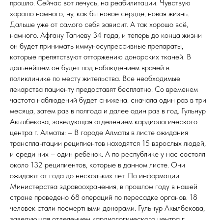
прошло. Сейчас вот лечусь, на реабилитации. Чувствую
хорошо намного, ну, как бы новое сердце, новая жизнь.
Дальше уже от самого себя зависит. А так хорошо всё,
намного. Афгану Тагиеву 34 года, и теперь до конца жизни
он будет принимать иммуносупрессивные препараты,
которые препятствуют отторжению донорских тканей. В
дальнейшем он будет под наблюдением врачей в
поликлинике по месту жительства. Все необходимые
лекарства пациенту предоставят бесплатно. Со временем
частота наблюдений будет снижена: сначала один раз в три
месяца, затем раз в полгода и далее один раз в год. Гульнур
Акылбекова, заведующая отделением кардиологического
центра г. Алматы: – В городе Алматы в листе ожидания
трансплантации реципиентов находятся 15 взрослых людей,
и среди них – один ребёнок. А по республике у нас состоял
около 132 реципиентов, которые в данном листе. Они
ожидают от года до нескольких лет. По информации
Министерства здравоохранения, в прошлом году в нашей
стране проведено 68 операций по пересадке органов. 18
человек стали посмертными донорами. Гульнур Акылбекова,
заведующая отделением кардиологического центра г.