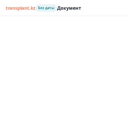
transplant.kz
Документ
Без даты